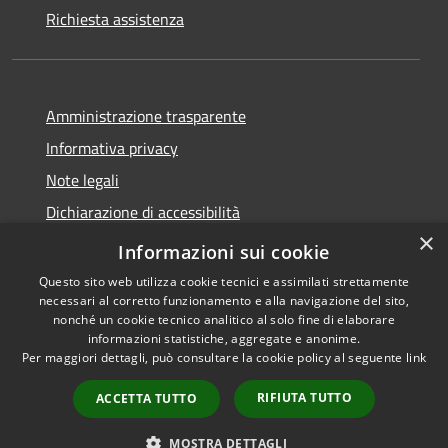
Richiesta assistenza
Amministrazione trasparente
Informativa privacy
Note legali
Dichiarazione di accessibilità
×
Statistica accessi
Informazioni sui cookie
Questo sito web utilizza cookie tecnici e assimilati strettamente
necessari al corretto funzionamento e alla navigazione del sito,
nonché un cookie tecnico analitico al solo fine di elaborare
informazioni statistiche, aggregate e anonime.
RSS
Copyright © 2026 • Comune di
Per maggiori dettagli, può consultare la cookie policy al seguente
link
Accessibilità
Santa Maria di Licodia •
Privacy
Municipium
Powered by
•
RIFIUTA TUTTO
ACCETTA TUTTO
Cookie
Accesso redazione
Mappa del sito
MOSTRA DETTAGLI