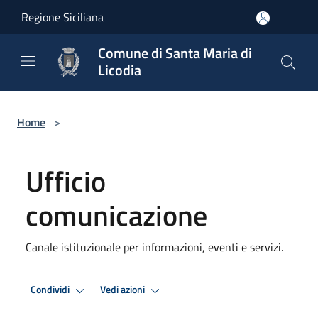
Salta al contenuto principale
Regione Siciliana
Comune di Santa Maria di
Licodia
Home
>
Ufficio
comunicazione
Canale istituzionale per informazioni, eventi e servizi.
Condividi
Vedi azioni