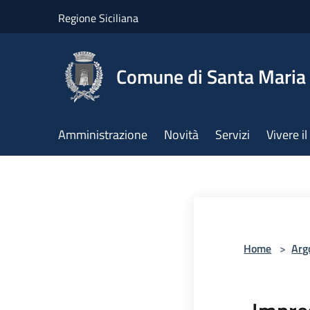
Salta al contenuto principale
Regione Siciliana
Comune di Santa Maria 
Amministrazione
Novità
Servizi
Vivere 
Home
>
Arg