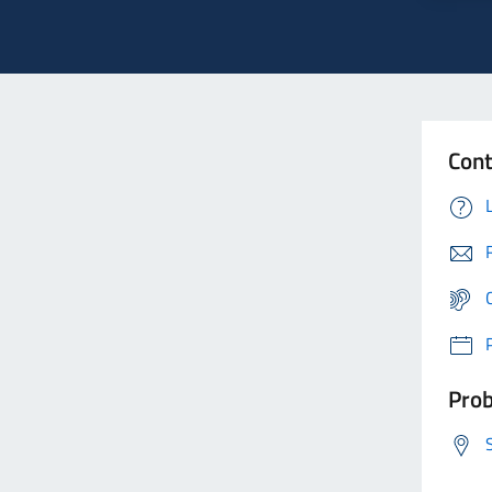
Cont
Prob