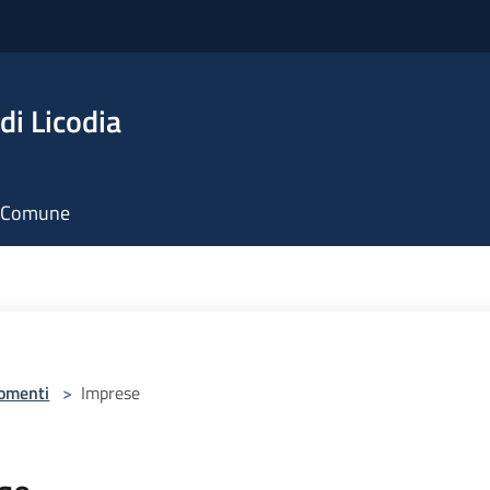
di Licodia
il Comune
omenti
>
Imprese