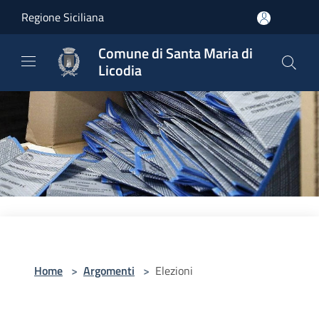
Salta al contenuto principale
Regione Siciliana
Comune di Santa Maria di
Licodia
Home
>
Argomenti
>
Elezioni