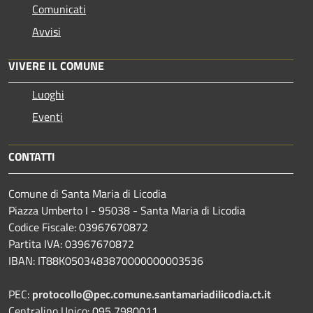
Comunicati
Avvisi
VIVERE IL COMUNE
Luoghi
Eventi
CONTATTI
Comune di Santa Maria di Licodia
Piazza Umberto I - 95038 - Santa Maria di Licodia
Codice Fiscale: 03967670872
Partita IVA: 03967670872
IBAN: IT88K0503483870000000003536
PEC:
protocollo@pec.comune.santamariadilicodia.ct.it
Centralino Unico: 095 7980011