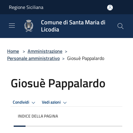
Salta al contenuto principale
Regione Siciliana
Comune di Santa Maria di
Licodia
Home
>
Amministrazione
>
Personale amministrativo
>
Giosuè Pappalardo
Giosuè Pappalardo
Condividi
Vedi azioni
INDICE DELLA PAGINA