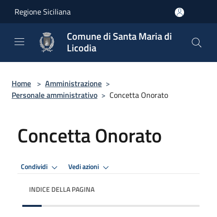
Salta al contenuto principale
Regione Siciliana
Comune di Santa Maria di
Licodia
Home
>
Amministrazione
>
Personale amministrativo
>
Concetta Onorato
Concetta Onorato
Condividi
Vedi azioni
INDICE DELLA PAGINA