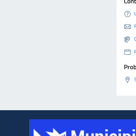
Cont
Prob