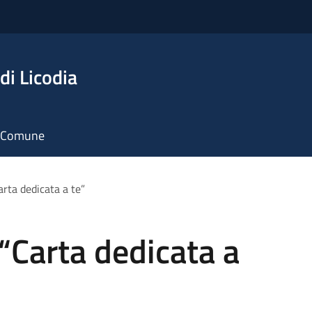
di Licodia
il Comune
arta dedicata a te”
 “Carta dedicata a