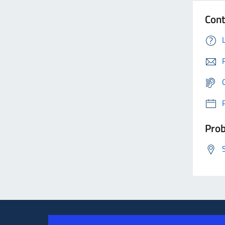
Cont
Prob